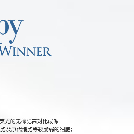
媲美荧光的无标记高对比成像；
细胞及原代细胞等较脆弱的细胞；