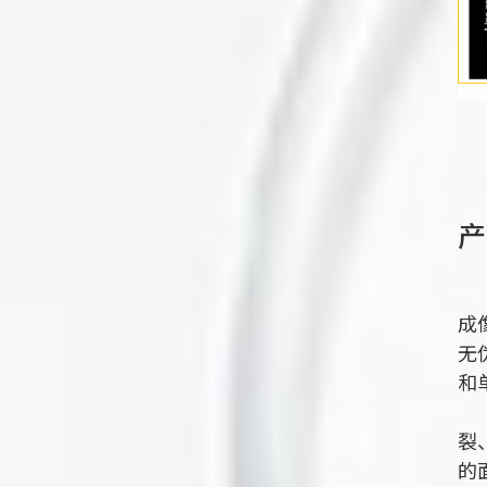
产
英
成
无
和
L
裂
的