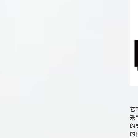
“
它
采
的
的