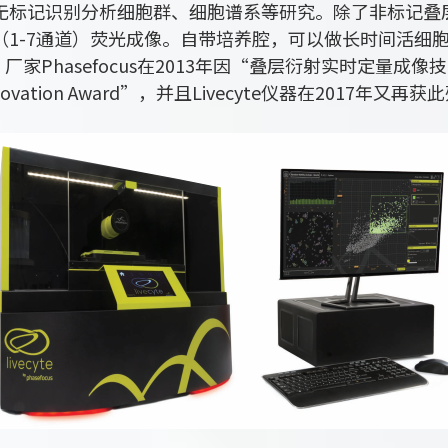
无标记识别分析细胞群、细胞谱系等研究。除了非标记叠
（1-7通道）荧光成像。自带培养腔，可以做长时间活细
家Phasefocus在2013年因“叠层衍射实时定量成像技术”被
novation Award”，并且Livecyte仪器在2017年又再