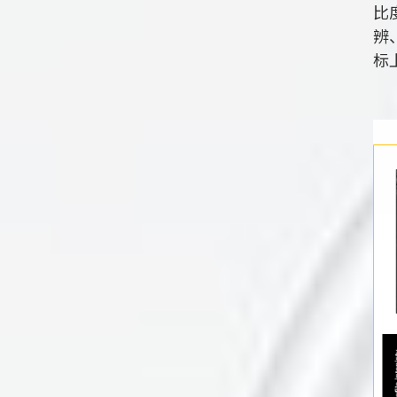
比
辨
标
L